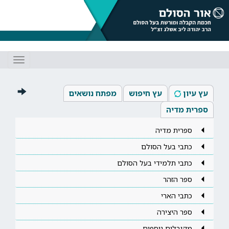
Toggle
gation
עץ עיון
עץ חיפוש
מפתח נושאים
ספרית מדיה
ספרית מדיה
כתבי בעל הסולם
כתבי תלמידי בעל הסולם
ספר הזהר
כתבי הארי
ספר היצירה
מקובלים נוספים