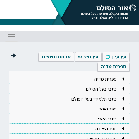
Toggle
gation
עץ עיון
עץ חיפוש
מפתח נושאים
ספרית מדיה
ספרית מדיה
כתבי בעל הסולם
כתבי תלמידי בעל הסולם
ספר הזהר
כתבי הארי
ספר היצירה
מקובלים נוספים