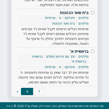
בחינות פו"ח. וענין מקור התחלקות…
בית שער הכוונות
מילונים
אינדקס
פ
פנימיות
מילונים
בית שער הכוונות
פנימיות הכלים הראוים לקבל אורות ג"ר נקראים
פנימיות, והכלים שאינם ראוים לקבל אורות ג"ר
נקראים חיצוניות. ולפיכך נחלק כל פרצוף על
הטבור, שמטבורו ולמעלה…
בראשית א'
מילונים
זהר עם פירוש הסולם
בראשית
בראשית א'
מילונים
אינדקס
פ
פנימיות
פנימיות אין לך דבר שאין בו פנימיות וחיצוניות. כי
כל מדרגה נחלקת: לכלים דפנים שהם כתר וחכמה
ושליש עליון דבינה עד החזה ששם הפרסא,…
(current)
»
4
«
אור הסולם: מרכז מורשת בעל הסולם, הרב יהודה ליב אשלג זצ"ל 2026 © | ת.ד.