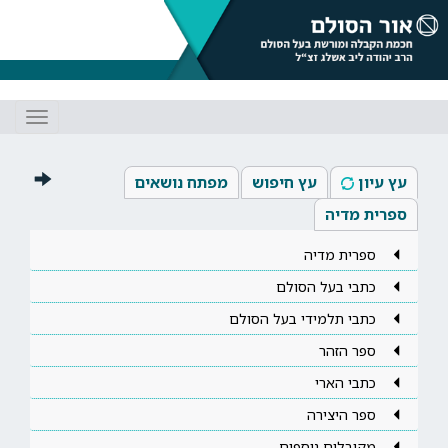
Toggle
gation
עץ עיון
עץ חיפוש
מפתח נושאים
ספרית מדיה
ספרית מדיה
כתבי בעל הסולם
כתבי תלמידי בעל הסולם
ספר הזהר
כתבי הארי
ספר היצירה
מקובלים נוספים