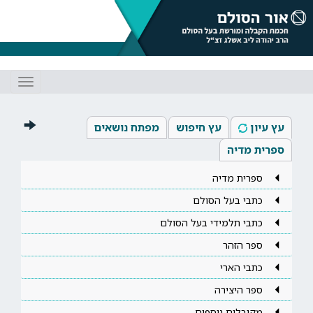
Toggle
gation
עץ עיון
עץ חיפוש
מפתח נושאים
ספרית מדיה
ספרית מדיה
כתבי בעל הסולם
כתבי תלמידי בעל הסולם
ספר הזהר
כתבי הארי
ספר היצירה
מקובלים נוספים