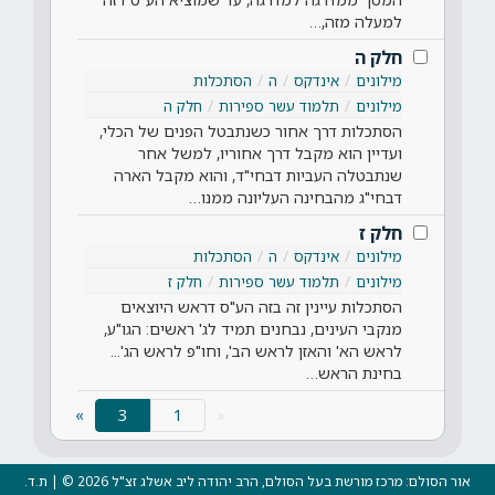
למעלה מזה,…
חלק ה
מילונים
אינדקס
ה
הסתכלות
מילונים
תלמוד עשר ספירות
חלק ה
הסתכלות דרך אחור כשנתבטל הפנים של הכלי,
ועדיין הוא מקבל דרך אחוריו, למשל אחר
שנתבטלה העביות דבחי"ד, והוא מקבל הארה
דבחי"ג מהבחינה העליונה ממנו…
חלק ז
מילונים
אינדקס
ה
הסתכלות
מילונים
תלמוד עשר ספירות
חלק ז
הסתכלות עיינין זה בזה הע"ס דראש היוצאים
מנקבי העינים, נבחנים תמיד לג' ראשים: הגו"ע,
לראש הא' והאזן לראש הב', וחו"פ לראש הג'...
בחינת הראש…
(current)
»
3
«
אור הסולם: מרכז מורשת בעל הסולם, הרב יהודה ליב אשלג זצ"ל 2026 © | ת.ד.