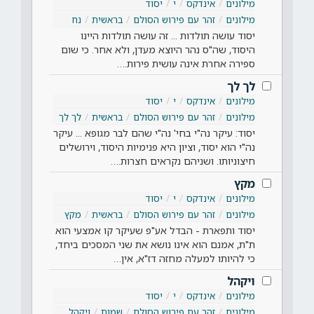
מילונים
אינדקס
י
יסוד
מילונים
זהר עם פירוש הסולם
בראשית
נח
יסוד עושה תולדות ... זה עושה תולדות היינו
היסוד, שה"ס נהר היוצא מעדן, ולא אחר. כי שום
ספירה אחרת אינה עושית פירות.…
לך לך
מילונים
אינדקס
י
יסוד
מילונים
זהר עם פירוש הסולם
בראשית
לך לך
יסוד: עיקר נה"י בחי' נה"י שהם לבר מגופא ... עיקר
נה"י הוא יסוד, וציון היא פנימיות היסוד, וירושלים
חיצוניותו. ושניהם נקראים חצרות.…
מקץ
מילונים
אינדקס
י
יסוד
מילונים
זהר עם פירוש הסולם
בראשית
מקץ
יסוד ותפארת - הבדל אע"פ שעיקר קו אמצעי הוא
ת"ת, אמנם הוא אינו נושא את שני המסכים ביחד,
כי להיותו למעלה מחזה דז"א, אין…
ויקהל
מילונים
אינדקס
י
יסוד
מילונים
זהר עם פירוש הסולם
שמות
ויקהל