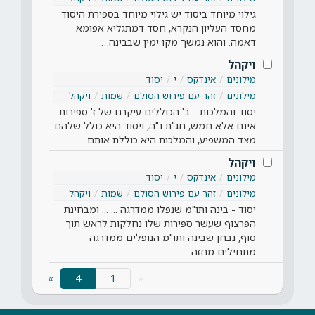
גילוי מיוחד ביסוד יש גילוי מיוחד בספירת היסוד
מחסד העליון הנקרא, חסד דמתגליא אפומא
דאמה. והוא נמשך מקו ימין שבבינה…
ויקהל
מילונים
אינדקס
י
יסוד
מילונים
זהר עם פירוש הסולם
שמות
ויקהל
יסוד והמלכות - ב' הכוללים עיקרם של ז' ספירות
אינם אלא חמש, חג"ת נ"ה, ויסוד היא כולל שלהם
מצד המשפיע, והמלכות היא כוללת אותם…
ויקהל
מילונים
אינדקס
י
יסוד
מילונים
זהר עם פירוש הסולם
שמות
ויקהל
יסוד - בינה ותו"מ שנפלו ממדרגה ... ... ומבחינת
הפרצוף שעשר ספירות שלו נחלקות לראש תוך
סוף, נבחן שבינה ותו"מ הנופלים ממדרגה
מתחילים מחזה…
(current)
»
4
«