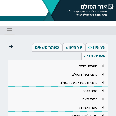
Toggle
gation
עץ עיון
עץ חיפוש
מפתח נושאים
ספרית מדיה
ספרית מדיה
כתבי בעל הסולם
כתבי תלמידי בעל הסולם
ספר הזהר
כתבי הארי
ספר היצירה
מקובלים נוספים