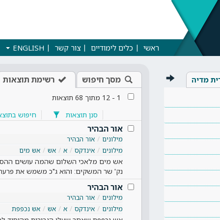
ראשי
כלים לימודיים
צור קשר
ENGLISH
מסך חיפוש
רשימת תוצאות
ית מדיה
1
-
12
מתוך
68
תוצאות
סנן תוצאות
חיפוש בתוצא
אור הבהיר
מילונים
אור הבהיר
מילונים
אינדקס
א
אש
אש מים
אש מים מלאכי השלום שהמה עושים ההסרה
נק' שר המשקים: והוא ג"כ משמש את פרעה.
אור הבהיר
מילונים
אור הבהיר
מילונים
אינדקס
א
אש
אש נכפפת
אש נכפפת שאחר שעלו הגבורות מהיסוד לה