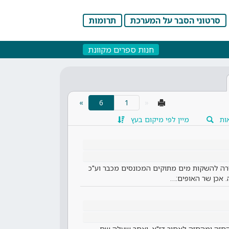
סרטוני הסבר על המערכת
תרומות
חנות ספרים מקוונת
(current)
»
6
«
ות
מיין לפי מיקום בעץ
 להשקות מים מתוקים המכונסים מכבר וע"כ
 אכן שר האופים:…
חזה ומהחזה לאחור דז"א, ואחר שעלה שם