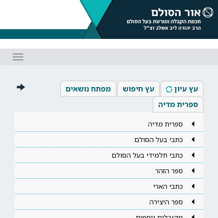
Toggle
gation
עץ עיון
עץ חיפוש
מפתח נושאים
ספרית מדיה
ספרית מדיה
כתבי בעל הסולם
כתבי תלמידי בעל הסולם
ספר הזהר
כתבי הארי
ספר היצירה
מקובלים נוספים