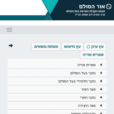
Toggle
gation
עץ עיון
עץ חיפוש
מפתח נושאים
ספרית מדיה
ספרית מדיה
כתבי בעל הסולם
כתבי תלמידי בעל הסולם
ספר הזהר
כתבי הארי
ספר היצירה
מקובלים נוספים