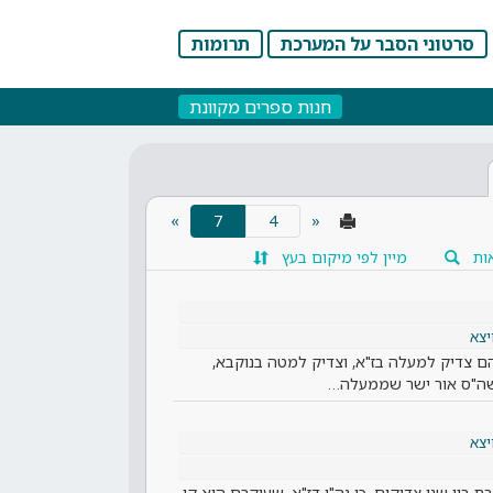
סרטוני הסבר על המערכת
תרומות
חנות ספרים מקוונת
(current)
»
7
«
ות
מיין לפי מיקום בעץ
יצא
הם צדיק למעלה בז"א, וצדיק למטה בנוקבא,
 שה"ס אור ישר שממעלה…
יצא
בין שני צדיקים, כי נה"י דז"א, שעיקרם הוא קו