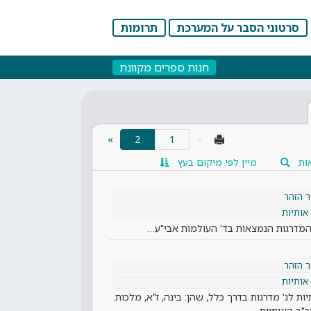
סרטוני הסבר על המערכת
תרומות
חנות ספרים מקוונת
(current)
»
2
«
ות
מיין לפי מיקום בעץ
 הזהר
אותיות
 המדרגות הנמצאות בד' העולמות אבי"ע…
 הזהר
אותיות
ת לג' מדרגות בדרך כלל, שהן: בינה, ז"א, מלכות.
כ"ב האותיות…