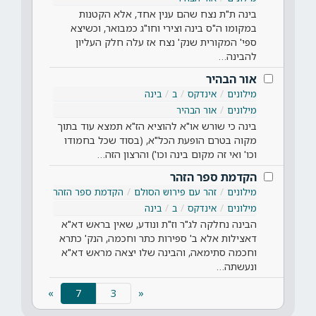
בינה ת"ת נצח שהם ענין אחד, אלא הקטנות
במקומו ה"ס בינה וצירי וחו"ג כמבואר, וכשיצא
ספי' המקורית שנק' נצח אז עלה חלק העליון
להבינה…
אור הבהיר
מילונים
אינדקס
ב
בינה
מילונים
אור הבהיר
בינה כי שורש או"א להוציא הז"א תמצא עוד בתוך
מקוה בטרם הופעת הכל"א, (בסוד שכל בחמודו
וכו' ואי זה מקום בינה וכו') והרצון הזה…
הקדמת ספר הזהר
מילונים
זהר עם פירוש הסולם
הקדמת ספר הזהר
מילונים
אינדקס
ב
בינה
הבינה נחלקה לג"ר וז"ת ונודע, שאין בראש דא"א
דאצילות אלא ב' ספירות כתר וחכמה, הנק' כתרא
וחכמה סתימאה, והבינה שלו יצאה מראש דא"א
ונעשתה…
(current)
»
7
«