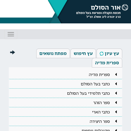
Toggle
gation
עץ עיון
עץ חיפוש
מפתח נושאים
ספרית מדיה
ספרית מדיה
כתבי בעל הסולם
כתבי תלמידי בעל הסולם
ספר הזהר
כתבי הארי
ספר היצירה
מקובלים נוספים