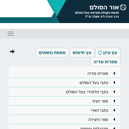
Toggle
gation
עץ עיון
עץ חיפוש
מפתח נושאים
ספרית מדיה
ספרית מדיה
כתבי בעל הסולם
כתבי תלמידי בעל הסולם
ספר הזהר
כתבי הארי
ספר היצירה
מקובלים נוספים