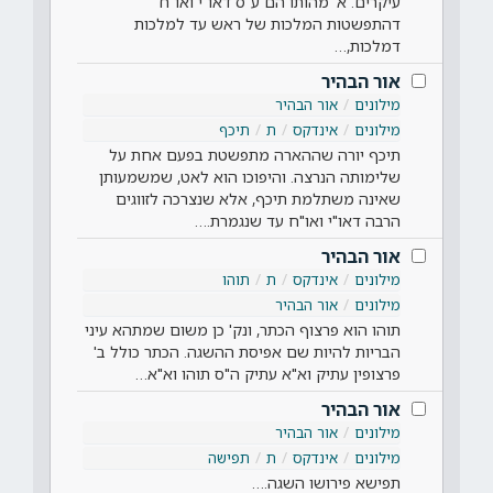
עיקרים: א' מהותו הם ע"ס דאו"י ואו"ח
דהתפשטות המלכות של ראש עד למלכות
דמלכות,…
אור הבהיר
מילונים
אור הבהיר
מילונים
אינדקס
ת
תיכף
תיכף יורה שההארה מתפשטת בפעם אחת על
שלימותה הנרצה. והיפוכו הוא לאט, שמשמעותן
שאינה משתלמת תיכף, אלא שנצרכה לזווגים
הרבה דאו"י ואו"ח עד שנגמרת.…
אור הבהיר
מילונים
אינדקס
ת
תוהו
מילונים
אור הבהיר
תוהו הוא פרצוף הכתר, ונק' כן משום שמתהא עיני
הבריות להיות שם אפיסת ההשגה. הכתר כולל ב'
פרצופין עתיק וא"א עתיק ה"ס תוהו וא"א…
אור הבהיר
מילונים
אור הבהיר
מילונים
אינדקס
ת
תפישה
תפישא פירושו השגה.…