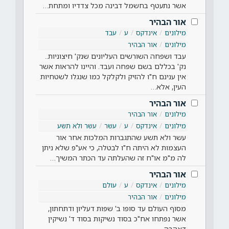
אשר נתעטף בחשמל דבינה מכל צדדיו ומתחת…
אור הבהיר
מילונים
אינדקס
ע
עבד
מילונים
אור הבהיר
עבד ושפחה השורשים העליונים שנק' חיצוניות..
נק' בכללם בשם שפחה ועבד. והיינו להראות אשר
אין ענינם ח"ו להזיק ולקלקל כמו שנגלו לשטחיות
העין, אלא…
אור הבהיר
מילונים
אור הבהיר
מילונים
אינדקס
ע
עשר
עשר ולא תשע
עשר ולא תשע שהתגברות המלכות אחר אור
העצמות לא היתה ח"ו לבטלה, כי אע"פ שלא ניתן
לה מ"מ או"ח זה שהעלתה עד הכתר המשיך…
אור הבהיר
מילונים
אינדקס
ע
עולם
מילונים
אור הבהיר
מסוף העולם עד סופו ב' שפות דעליון ודתחתון,
אשר נפתחו אח"כ בסוד נשיקות בסוד ד' נשיקין
דאהבה.…