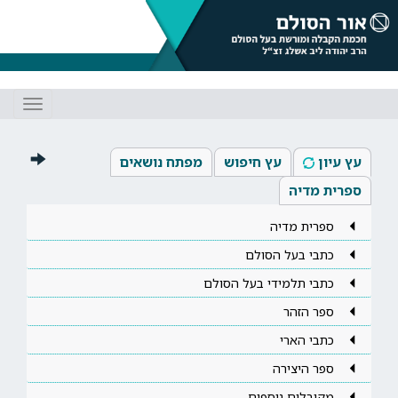
Toggle
gation
עץ עיון
עץ חיפוש
מפתח נושאים
ספרית מדיה
ספרית מדיה
כתבי בעל הסולם
כתבי תלמידי בעל הסולם
ספר הזהר
כתבי הארי
ספר היצירה
מקובלים נוספים