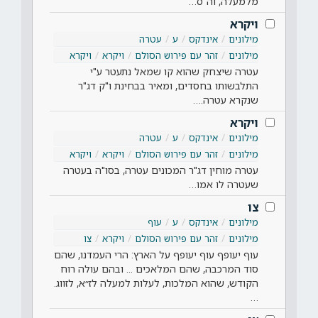
מלמעלה, וה"ס…
ויקרא
מילונים
אינדקס
ע
עטרה
מילונים
זהר עם פירוש הסולם
ויקרא
ויקרא
עטרה שיצחק שהוא קו שמאל נתעטר ע"י
התלבשותו בחסדים, ומאיר בבחינת ו"ק דג"ר
שנקרא עטרה.…
ויקרא
מילונים
אינדקס
ע
עטרה
מילונים
זהר עם פירוש הסולם
ויקרא
ויקרא
עטרה מוחין דג"ר המכונים עטרה, בסו"ה בעטרה
שעטרה לו אמו…
צו
מילונים
אינדקס
ע
עוף
מילונים
זהר עם פירוש הסולם
ויקרא
צו
עוף יעופף עוף יעופף על הארץ: הרי העמדנו, שהם
סוד המרכבה, שהם המלאכים ... ובהם עולה רוח
הקודש, שהוא המלכות, לעלות למעלה לז״א, לזווג.
…