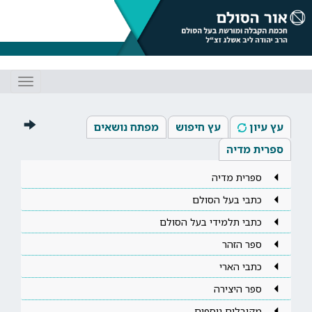
Toggle
gation
עץ עיון
עץ חיפוש
מפתח נושאים
ספרית מדיה
ספרית מדיה
כתבי בעל הסולם
כתבי תלמידי בעל הסולם
ספר הזהר
כתבי הארי
ספר היצירה
מקובלים נוספים