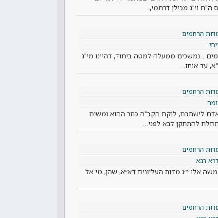
ה"ח וי"ג מכילן דרחמי,…
מדות הרחמים
יחי
ם ...נמשכים ממעלה למטה ביחוד, דהיינו מי"ג
"א, עד אותו…
מדות הרחמים
מה
 האדם לישתבח, לוקח הקב"ה כתר ההוא ומשים
מתחלת להתתקן לבא לפני…
מדות הרחמים
רא רבא
שה אלו י״ג מדות העליונים דא״א, שהן, מי אל
מדות הרחמים