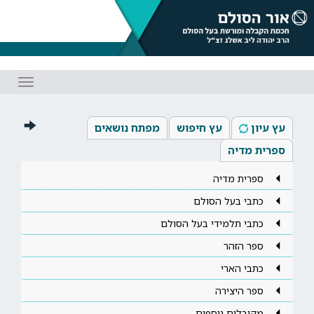
Toggle
gation
עץ עיון
עץ חיפוש
מפתח נושאים
ספרית מדיה
ספרית מדיה
כתבי בעל הסולם
כתבי תלמידי בעל הסולם
ספר הזהר
כתבי הארי
ספר היצירה
מקובלים נוספים