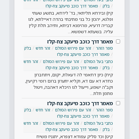
בלק
מאמר דרך כוכב מיעקב צח-קלז
קיז) ובירחא תליתאי, בד' לירחא, בתשע שעתי
ופלגא, יהכון כל בני מתיבתי בהדה דאיילתא, לגו
קבריה דרעיא, מהימנא דביתא, ותיהב תלת קלין
עליה. בשעתא דשמשא…
מאמר דרך כוכב מיעקב צח-קלז
ספר הזהר
זהר עם פירוש הסולם
זהר חדש
בלק
מאמר דרך כוכב מיעקב צח-קלז
כתבי בעל הסולם
זהר עם פירוש הסולם
זהר חדש
בלק
מאמר דרך כוכב מיעקב צח-קלז
קיח) כיון דחאמי לה דעאלת, יקום, ויתחברון
כחדא דא עם דא, וקליא יתערון ברום רומי רקיעין,
וקב"ה ישמע, וייעול לגו היכלא דאהבה, ויטול
מתמן תלת…
מאמר דרך כוכב מיעקב צח-קלז
ספר הזהר
זהר עם פירוש הסולם
זהר חדש
בלק
מאמר דרך כוכב מיעקב צח-קלז
כתבי בעל הסולם
זהר עם פירוש הסולם
זהר חדש
בלק
מאמר דרך כוכב מיעקב צח-קלז
קיט) וכד סליק עמודא דצפרא, יתגניז משיח