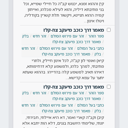
קי) וההוא זמנא, יכנוש קב"ה כל חיילי שמייא, וכל
בני מתיבתא דיליה, והוא לעילא מכלהו, ואייתון
קמיה ההוא תניינא, ויקשור תלת קשרין בקודליה,
ויטלו אינון…
מאמר דרך כוכב מיעקב צח-קלז
ספר הזהר
זהר עם פירוש הסולם
זהר חדש
בלק
מאמר דרך כוכב מיעקב צח-קלז
כתבי בעל הסולם
זהר עם פירוש הסולם
זהר חדש
בלק
מאמר דרך כוכב מיעקב צח-קלז
קיא) ואומי לון קב"ה, לכל אינון חיילין, ולתרי
מתיבתי, למהך כלהו, ולמשמע קלא דרחימותא,
דאיהו תאיב למשמע קלה בהדייהו. בההוא שעתא
יתער על עמא קדישא…
מאמר דרך כוכב מיעקב צח-קלז
ספר הזהר
זהר עם פירוש הסולם
זהר חדש
בלק
מאמר דרך כוכב מיעקב צח-קלז
כתבי בעל הסולם
זהר עם פירוש הסולם
זהר חדש
בלק
מאמר דרך כוכב מיעקב צח-קלז
קיב) וקב"ה קארי ואמר, דא היא איילתי, חבירתי,
יונתי, שלימתי היושבת בגנים, דלא הות יתבא אלא