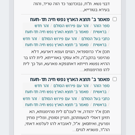
דבני נשא. ת"ח, נבוכדנצר כד הוה טריד, והוה
בעירא בטורייא,…
מאמר ב' תוצא הארץ נפש חיה תד-תעח
ספר הזהר
זהר עם פירוש הסולם
זהר חדש
בראשית
מאמר ב' תוצא הארץ נפש חיה תד-תעח
כתבי בעל הסולם
זהר עם פירוש הסולם
זהר חדש
בראשית
מאמר ב' תוצא הארץ נפש חיה תד-תעח
תכו) א"ר כרוספדאי, הגוים ועמא דארעא, דלא
מהימני בהקב"ה, ולא עסקי באורייתא, לית להו בר
ההיא נפשא חייתא דאתנפקא מארעא, ועל כך לית
להו מהימנותא.…
מאמר ב' תוצא הארץ נפש חיה תד-תעח
ספר הזהר
זהר עם פירוש הסולם
זהר חדש
בראשית
מאמר ב' תוצא הארץ נפש חיה תד-תעח
כתבי בעל הסולם
זהר עם פירוש הסולם
זהר חדש
בראשית
מאמר ב' תוצא הארץ נפש חיה תד-תעח
תכז) א"ר יהודה, אי לעכו"ם לית מהימנותא, הא
חזינן דאזלי לטעוותהון, חגרין וסומין, ומליין מחין
ומרעין, ואיתסאן. א"ל, לאובדא להו לעלמא דאתי,
הה"ד, משגיא לגוים…