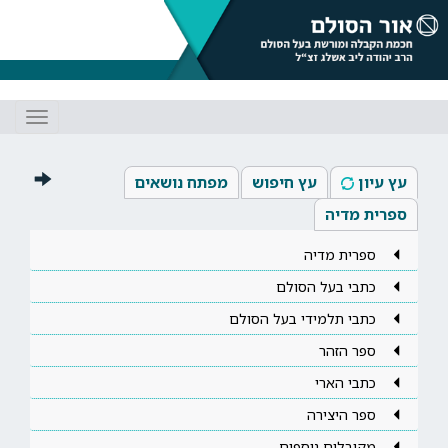
Toggle
gation
עץ עיון
עץ חיפוש
מפתח נושאים
ספרית מדיה
ספרית מדיה
כתבי בעל הסולם
כתבי תלמידי בעל הסולם
ספר הזהר
כתבי הארי
ספר היצירה
מקובלים נוספים