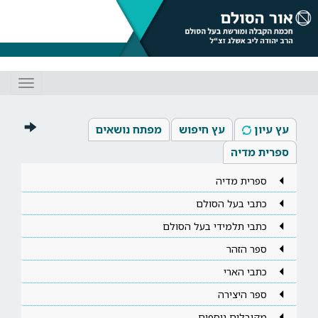
Toggle
gation
עץ עיון
עץ חיפוש
מפתח נושאים
ספרית מדיה
ספרית מדיה
כתבי בעל הסולם
כתבי תלמידי בעל הסולם
ספר הזהר
כתבי הארי
ספר היצירה
מקובלים נוספים