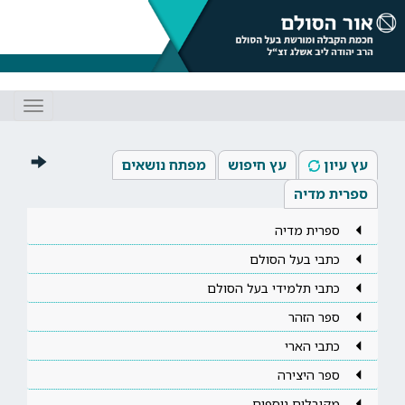
Toggle
gation
עץ עיון
עץ חיפוש
מפתח נושאים
ספרית מדיה
ספרית מדיה
כתבי בעל הסולם
כתבי תלמידי בעל הסולם
ספר הזהר
כתבי הארי
ספר היצירה
מקובלים נוספים