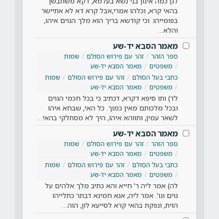
לג) כמה אינון בני נשא בעלמא, דקא משתבשן
בהאי קרא, וכלהו אמרי,אבל קרא דא לא אתיישר
בפומייהו. וכי קודשא בריך הוא מלך הגוים איהו,
והלא…
מאמר הסבא יד-שע
ספר הזהר
זהר עם פירוש הסולם
שמות
משפטים
מאמר הסבא יד-שע
כתבי בעל הסולם
זהר עם פירוש הסולם
שמות
משפטים
מאמר הסבא יד-שע
לד) ותו סיפא דקרא, דכתיב כי בכל חכמי הגוים
ובכל מלכותם מאין כמוך. כל האי, שבחא איהו
לשאר עמין, ותווהא איהו, היך לא מסתלקי בהאי…
מאמר הסבא יד-שע
ספר הזהר
זהר עם פירוש הסולם
שמות
משפטים
מאמר הסבא יד-שע
כתבי בעל הסולם
זהר עם פירוש הסולם
שמות
משפטים
מאמר הסבא יד-שע
לה) אמר ליה ר' חייא והא כתיב מלך אלהים על
גוים וגו'. אמר ליה, אנא חמינא דבתר כתלייהו
הוית, ונפקת בהאי קרא לסייעא לון, הוה…