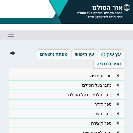
Toggle
gation
עץ עיון
עץ חיפוש
מפתח נושאים
ספרית מדיה
ספרית מדיה
כתבי בעל הסולם
כתבי תלמידי בעל הסולם
ספר הזהר
כתבי הארי
ספר היצירה
מקובלים נוספים