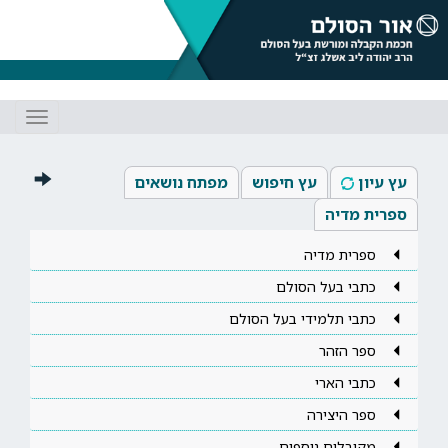
Toggle
gation
עץ עיון
עץ חיפוש
מפתח נושאים
ספרית מדיה
ספרית מדיה
כתבי בעל הסולם
כתבי תלמידי בעל הסולם
ספר הזהר
כתבי הארי
ספר היצירה
מקובלים נוספים