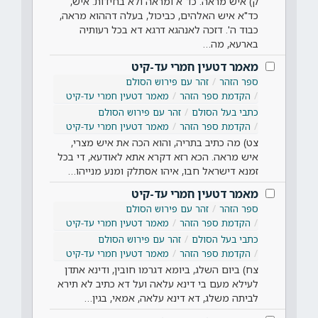
ק) איש מראה: כד"א ומראה ולא בחידות. איש,
כד"א איש האלהים, כביכול, בעלה דההוא מראה,
כבוד ה'. דזכה לאנהגא דרגא דא בכל רעותיה
בארעא, מה…
מאמר דטעין חמרי עד-קיט
ספר הזהר
זהר עם פירוש הסולם
הקדמת ספר הזהר
מאמר דטעין חמרי עד-קיט
כתבי בעל הסולם
זהר עם פירוש הסולם
הקדמת ספר הזהר
מאמר דטעין חמרי עד-קיט
צט) מה כתיב בתריה, והוא הכה את איש מצרי,
איש מראה. הכא רזא דקרא אתא לאודעא, די בכל
זמנא דישראל חבו, איהו אסתלק ומנע מנייהו…
מאמר דטעין חמרי עד-קיט
ספר הזהר
זהר עם פירוש הסולם
הקדמת ספר הזהר
מאמר דטעין חמרי עד-קיט
כתבי בעל הסולם
זהר עם פירוש הסולם
הקדמת ספר הזהר
מאמר דטעין חמרי עד-קיט
צח) ביום השלג, ביומא דגרמו חובין, ודינא אתדן
לעילא מעם בי דינא עלאה ועל דא כתיב לא תירא
לביתה משלג, דא דינא עלאה, אמאי, בגין…