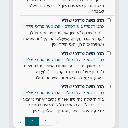
תצמח וצדק משמים נשקף". פירש: הנה אע"פ
שבבחי'…
הרב משה מרדכי שולץ
כתבי תלמידי בעל הסולם
הרב משה מרדכי שולץ
ב"ה ב' שלח כ"א סיון אפר"ת כתיב (איוב מ' ז'):
"אֲזָר נָא כְגֶבֶר חֲלָצֶיךָ אֶשְׁאָלְךָ וְהוֹדִיעֵנִי". זה שנאמר
(ישעיהו מ"ה ה'): "אֲנִי הוי"ה וְאֵין…
הרב משה מרדכי שולץ
כתבי תלמידי בעל הסולם
הרב משה מרדכי שולץ
ב"ה נמשיך מיום ג' עד שנתלו המאורות בד' שלח
כ"ג סיון אפר"ת כתיב (חבקוק ב' ד'): "וְצַדִּיק
בֶּאֱמוּנָתוֹ יִחְיֶה", זה שנאמר (ישעיהו נ"ו א'):…
הרב משה מרדכי שולץ
כתבי תלמידי בעל הסולם
הרב משה מרדכי שולץ
ב"ה ה' שלח כ"ד סיון אפר"ת כתיב: "ואחרי כן יצאו
ברכוש גדול", זה שאמרו חז"ל: "הרוצה להחכים
ידרים, להעשיר יצפין, וסמניך – שלחן בצפון…
(current)
»
2
«