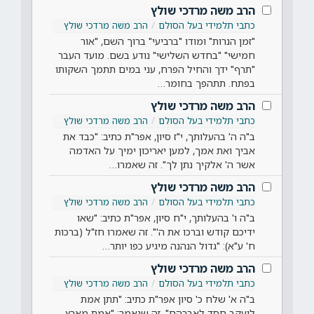
הרב משה מרדכי שולץ
כתבי תלמידי בעל הסולם
הרב משה מרדכי שולץ
"זמן הנרות" ומודו "ברביעי" ברוך השם, "אור
חמישי" "בחדש השלישי" נודע בשם. מועד העבר
"תרף" ידך והחיל הפרח, עני במים תתמך השקותו
בפתח. תתהפך בחומר…
הרב משה מרדכי שולץ
כתבי תלמידי בעל הסולם
הרב משה מרדכי שולץ
ב"ה ה' בהעלותך, י"ז סיון, אפר"ת כתיב: "כבד את
אביך ואת אמך, למען יאריכון ימיך על האדמה
אשר ה' אלקיך נתן לך". זה שאמרו…
הרב משה מרדכי שולץ
כתבי תלמידי בעל הסולם
הרב משה מרדכי שולץ
ב"ה ו' בהעלותך, י"ח סיון, אפר"ת כתיב: "שאו
ידיכם קודש וברכו את ה'". זה שאמרו חז"ל (ברכות
ח' ע"א): "גדול הנהנה מיגיע כפו יותר…
הרב משה מרדכי שולץ
כתבי תלמידי בעל הסולם
הרב משה מרדכי שולץ
ב"ה א' שלח כ' סיון אפר"ת כתיב: "תתן אמת
ליעקב חסד לאברהם", זה שנאמר: "אמת מארץ