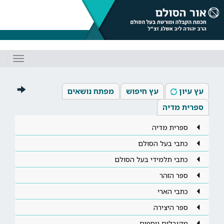
Toggle
gation
עץ עיון
עץ חיפוש
מפתח נושאים
ספרית מדיה
ספרית מדיה
כתבי בעל הסולם
כתבי תלמידי בעל הסולם
ספר הזהר
כתבי הארי
ספר היצירה
מקובלים נוספים