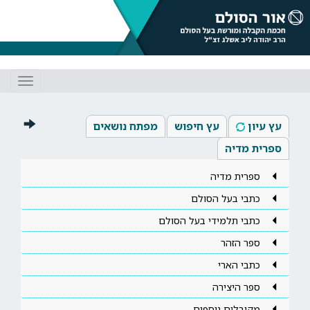
Toggle
gation
עץ עיון
עץ חיפוש
מפתח נושאים
ספרית מדיה
ספרית מדיה
כתבי בעל הסולם
כתבי תלמידי בעל הסולם
ספר הזהר
כתבי הארי
ספר היצירה
מקובלים נוספים