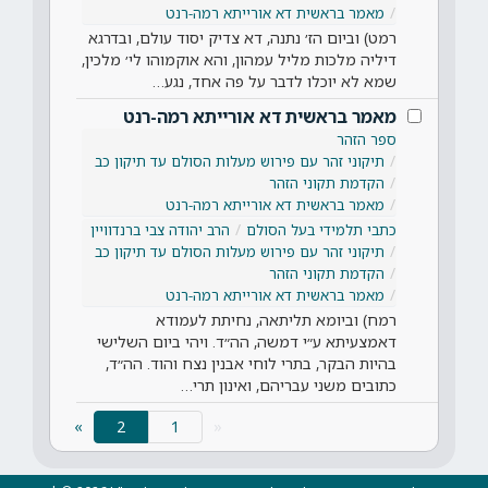
מאמר בראשית דא אורייתא רמה-רנט
רמט) וביום הז׳ נתנה, דא צדיק יסוד עולם, ובדרגא
דיליה מלכות מליל עמהון, והא אוקמוהו לי׳ מלכין,
שמא לא יוכלו לדבר על פה אחד, נגע…
מאמר בראשית דא אורייתא רמה-רנט
ספר הזהר
תיקוני זהר עם פירוש מעלות הסולם עד תיקון כב
הקדמת תקוני הזהר
מאמר בראשית דא אורייתא רמה-רנט
כתבי תלמידי בעל הסולם
הרב יהודה צבי ברנדוויין
תיקוני זהר עם פירוש מעלות הסולם עד תיקון כב
הקדמת תקוני הזהר
מאמר בראשית דא אורייתא רמה-רנט
רמח) וביומא תליתאה, נחיתת לעמודא
דאמצעיתא ע״י דמשה, הה״ד. ויהי ביום השלישי
בהיות הבקר, בתרי לוחי אבנין נצח והוד. הה״ד,
כתובים משני עבריהם, ואינון תרי…
(current)
»
2
«