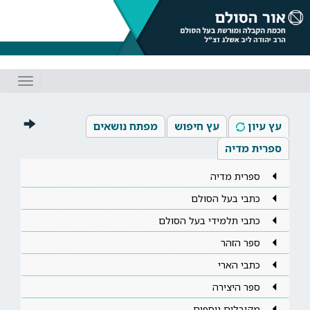
Toggle
gation
עץ עיון
עץ חיפוש
מפתח נושאים
ספרית מדיה
ספרית מדיה
כתבי בעל הסולם
כתבי תלמידי בעל הסולם
ספר הזהר
כתבי הארי
ספר היצירה
מקובלים נוספים