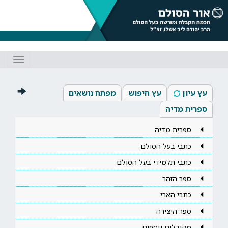
Toggle
gation
עץ עיון
עץ חיפוש
מפתח נושאים
ספרית מדיה
ספרית מדיה
כתבי בעל הסולם
כתבי תלמידי בעל הסולם
ספר הזהר
כתבי הארי
ספר היצירה
מקובלים נוספים