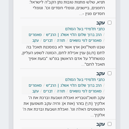
תניא, שלש מתנות טובות נתן הקב"ה לישראל:
רחמנים, ביישנים, וגומלי חסדים וכו'. וגומלי
חסדים מנין -…
עקב
כתבי תלמידי בעל הסולם
הרב ברוך שלום הלוי אשלג | הרב"ש
מאמרים
מאמרים לפי נושאים
תורה
דברים
עקב
שבט תשל"גא) ארץ אשר לא במסכנת תאכל בה
לחם (ח,ט) ענין אכילת לחם, הכוונה לשפע העליון,
כמשחז"ל על אדם הראשון במ"ש: "בזעת אפיך
תאכל לחם"…
עקב
כתבי תלמידי בעל הסולם
הרב ברוך שלום הלוי אשלג | הרב"ש
מאמרים
מאמרים לפי נושאים
תורה
דברים
עקב
עקב תשכ"גטבריא ואכלת ושבעת וברכת את ה'
אלקיך (ח,י) בזהר (אות א): והיה עקב תשמעון את
המשפטים האלה וגו'. ואכלת ושבעת וברכת את ה'
אלקיך…
עקב