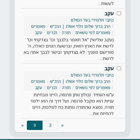
לעשות…
עקב
כתבי תלמידי בעל הסולם
הרב ברוך שלום הלוי אשלג | הרב"ש
מאמרים
מאמרים לפי נושאים
תורה
דברים
עקב
(עקב שלישי) "אל תאמר בלבבך וכו' בצדקתי וכו'
לרשת את הארץ הזאת, וברשעת הגוים האלה, ה'
מורישם מפניך. לא בצדקתך ובישר לבבך אתה בא
לרשת…
עקב
כתבי תלמידי בעל הסולם
הרב ברוך שלום הלוי אשלג | הרב"ש
מאמרים
מאמרים לפי נושאים
תורה
דברים
עקב
ע"ש העתיד. זבולון נותן פרנסה, היינו מבחינת
עניות הוא מקבל פרנסה. ועל דרך זה הוא ילמד
תורה. נמצא שהתורה נותנת כח למלכות, היינו
להחיות את…
(current)
»
9
«