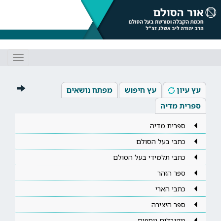
Toggle
gation
עץ עיון
עץ חיפוש
מפתח נושאים
ספרית מדיה
ספרית מדיה
כתבי בעל הסולם
כתבי תלמידי בעל הסולם
ספר הזהר
כתבי הארי
ספר היצירה
מקובלים נוספים