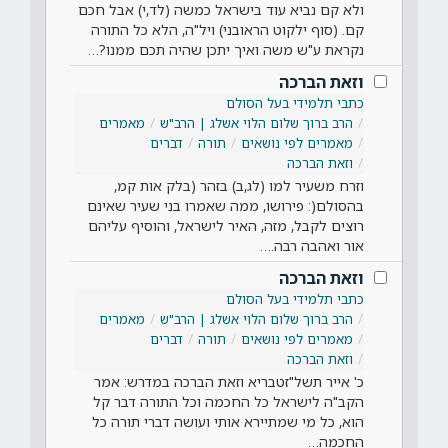
ולא קם נביא עוד בישראל כמשה (לד,י) אבל חכם
קם. (סוף ילקוט הראובני) ויל"ה, הלא כל התורה
נקראת ע"ש משה ואיך יתכן שהיה תכם ממנו?…
וזאת הברכה
כתבי תלמידי בעל הסולם
הרב ברוך שלום הלוי אשלג | הרב"ש
מאמרים
מאמרים לפי נושאים
תורה
דברים
וזאת הברכה
וזרח משעיר למו (לג,ב) בזהר (בלק אות קמ,
בהסולם(: פירושו, ממה שאמרו בני שעיר שאינם
רוצים לקבל, מזה, האיר לישראל, והוסיף עליהם
אור ואהבה רבה.…
וזאת הברכה
כתבי תלמידי בעל הסולם
הרב ברוך שלום הלוי אשלג | הרב"ש
מאמרים
מאמרים לפי נושאים
תורה
דברים
וזאת הברכה
כ' אייר תשל"זטבריא וזאת הברכה במדרש: אמר
הקב"ה לישראל כל החכמה וכל התורה דבר קל
הוא, כל מי שמתיירא אותי ועושה דברי תורה כל
החכמה…