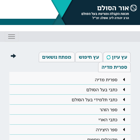
Toggle
gation
עץ עיון
עץ חיפוש
מפתח נושאים
ספרית מדיה
ספרית מדיה
כתבי בעל הסולם
כתבי תלמידי בעל הסולם
ספר הזהר
כתבי הארי
ספר היצירה
מקובלים נוספים