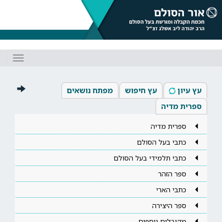
Toggle
gation
עץ עיון
עץ חיפוש
מפתח נושאים
ספרית מדיה
ספרית מדיה
כתבי בעל הסולם
כתבי תלמידי בעל הסולם
ספר הזהר
כתבי הארי
ספר היצירה
מקובלים נוספים