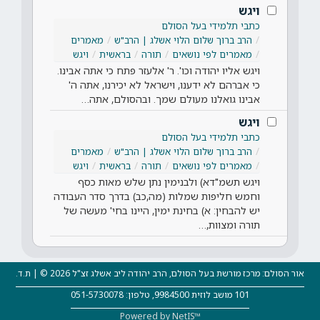
ויגש
כתבי תלמידי בעל הסולם
הרב ברוך שלום הלוי אשלג | הרב"ש
מאמרים
מאמרים לפי נושאים
תורה
בראשית
ויגש
ויגש אליו יהודה וכו'. ר' אלעזר פתח כי אתה אבינו.
כי אברהם לא ידענו, וישראל לא יכירנו, אתה ה'
אבינו גואלנו מעולם שמך. ובהסולם, אתה…
ויגש
כתבי תלמידי בעל הסולם
הרב ברוך שלום הלוי אשלג | הרב"ש
מאמרים
מאמרים לפי נושאים
תורה
בראשית
ויגש
ויגש תשמ"דא) ולבנימין נתן שלש מאות כסף
וחמש חליפות שמלות (מה,כב) בדרך סדר העבודה
יש להבחין: א) בחינת ימין, היינו בחי' מעשה של
תורה ומצוות,…
אור הסולם: מרכז מורשת בעל הסולם, הרב יהודה ליב אשלג זצ"ל 2026 © | ת.ד.
101 מושב לוזית 9984500, טלפון: 051-5730078
Powered by NetIS™