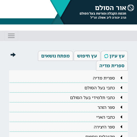
Toggle
gation
עץ עיון
עץ חיפוש
מפתח נושאים
ספרית מדיה
ספרית מדיה
כתבי בעל הסולם
כתבי תלמידי בעל הסולם
ספר הזהר
כתבי הארי
ספר היצירה
מקובלים נוספים