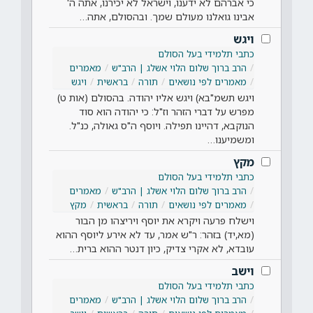
כי אברהם לא ידענו, וישראל לא יכירנו, אתה ה'
אבינו גואלנו מעולם שמך. ובהסולם, אתה…
ויגש
כתבי תלמידי בעל הסולם
הרב ברוך שלום הלוי אשלג | הרב"ש
מאמרים
מאמרים לפי נושאים
תורה
בראשית
ויגש
ויגש תשמ"בא) ויגש אליו יהודה. בהסולם (אות ט)
מפרש על דברי הזהר וז"ל: כי יהודה הוא סוד
הנוקבא, דהיינו תפילה. ויוסף ה"ס גאולה, כנ"ל.
ומשמיענו…
מקץ
כתבי תלמידי בעל הסולם
הרב ברוך שלום הלוי אשלג | הרב"ש
מאמרים
מאמרים לפי נושאים
תורה
בראשית
מקץ
וישלח פרעה ויקרא את יוסף ויריצהו מן הבור
(מא,יד) בזהר: ר"ש אמר, עד לא אירע ליוסף ההוא
עובדא, לא אקרי צדיק, כיון דנטר ההוא ברית…
וישב
כתבי תלמידי בעל הסולם
הרב ברוך שלום הלוי אשלג | הרב"ש
מאמרים