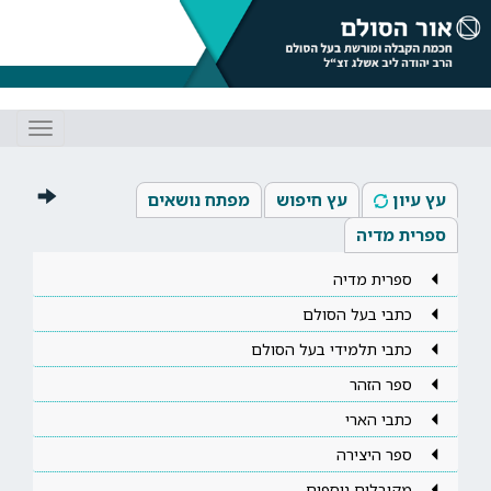
Toggle
gation
עץ עיון
עץ חיפוש
מפתח נושאים
ספרית מדיה
ספרית מדיה
כתבי בעל הסולם
כתבי תלמידי בעל הסולם
ספר הזהר
כתבי הארי
ספר היצירה
מקובלים נוספים