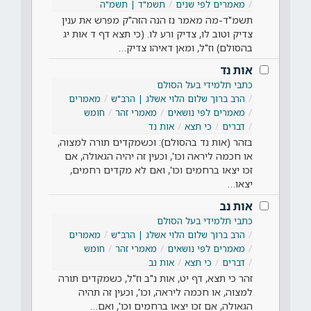
מאמרים לפי שנים
תשמ"ד | תשמ"ה
תשמ"ד-מה מאמר נז הנה הזה"ק מפרש את ענין
צדיק וטוב לו, צדיק ורע לו. (כי תצא דף ד אות יג
בהסולם) וז"ל, ומאן דאיהו צדיק…
אות נד
כתבי תלמידי בעל הסולם
הרב ברוך שלום הלוי אשלג | הרב"ש
מאמרים
מאמרים לפי נושאים
מאמרי זהר
חומש
דברים
כי תצא
אות נד
בזהר (אות נד בהסולם): וכשמקדים תורה למצוה,
או חכמה ליראה וכו', וכעין זה יהיה הגאולה, אם
זכו יצאו ברחמים וכו', ואם לא מקדים רחמים,
יצאו…
אות נב
כתבי תלמידי בעל הסולם
הרב ברוך שלום הלוי אשלג | הרב"ש
מאמרים
מאמרים לפי נושאים
מאמרי זהר
חומש
דברים
כי תצא
אות נב
זהר כי תצא, דף יט, אות נ"ב וז"ל, כשמקדים תורה
למצוה, או חכמה ליראה, וכו', וכעין זה תהיה
הגאולה, אם זכו יצאו ברחמים וכו', ואם…