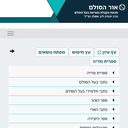
Toggle
gation
עץ עיון
עץ חיפוש
מפתח נושאים
ספרית מדיה
ספרית מדיה
כתבי בעל הסולם
כתבי תלמידי בעל הסולם
ספר הזהר
כתבי הארי
ספר היצירה
מקובלים נוספים