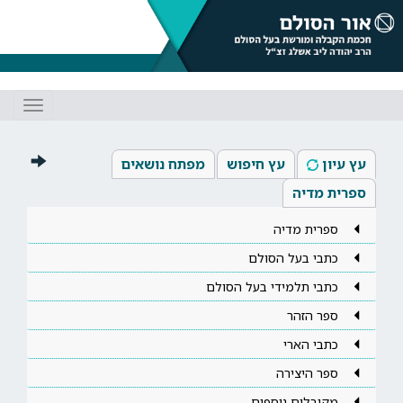
Toggle
gation
עץ עיון
עץ חיפוש
מפתח נושאים
ספרית מדיה
ספרית מדיה
כתבי בעל הסולם
כתבי תלמידי בעל הסולם
ספר הזהר
כתבי הארי
ספר היצירה
מקובלים נוספים