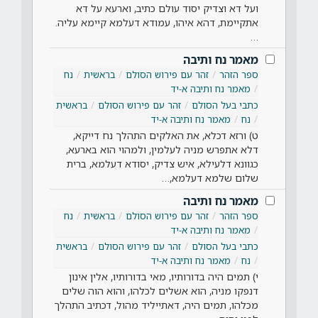
ועל דא וצדיק יסוד עולם כתיב, וארעא על דא
אתקיימת, דהא איהו, עמודא דעלמא קיימא עליה.
…
מאמר נח ותיבה
ספר הזהר
זהר עם פירוש הסולם
בראשית
נח
מאמר נח ותיבה א-יד
כתבי בעל הסולם
זהר עם פירוש הסולם
בראשית
נח
מאמר נח ותיבה א-יד
ט) ורזא דכלא, את האלקים התהלך נח דייקא,
דלא אתפרש מניה לעלמין, ולמהוי הוא בארעא,
כגוונא דלעילא, איש צדיק, יסודא דעלמא, ברית
שלום שלמא דעלמא,…
מאמר נח ותיבה
ספר הזהר
זהר עם פירוש הסולם
בראשית
נח
מאמר נח ותיבה א-יד
כתבי בעל הסולם
זהר עם פירוש הסולם
בראשית
נח
מאמר נח ותיבה א-יד
י) תמים היה בדורותיו, מאי בדורותיו, אלין אינון
דנפקו מניה, הוא אשלים לכלהו, והוא הוה שלים
מכלהו, תמים היה, דאתייליד מהול, דכתיב התהלך