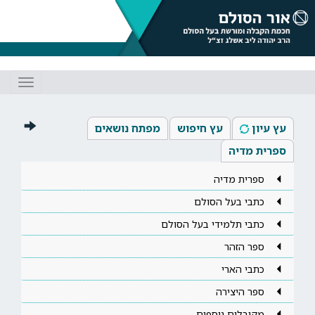
Toggle
gation
עץ עיון
עץ חיפוש
מפתח נושאים
ספרית מדיה
ספרית מדיה
כתבי בעל הסולם
כתבי תלמידי בעל הסולם
ספר הזהר
כתבי הארי
ספר היצירה
מקובלים נוספים