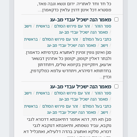
כל חד וחד לאתריה. ירום ונשא וגבה מאד,
מסטרא דכל אינון דרגין עלאין כדקאמרן.…
מאמר הנה ישכיל עבדי מב-עג
ספר הזהר
זהר עם פירוש הסולם
בראשית
וישב
מאמר הנה ישכיל עבדי מב-עג
כתבי בעל הסולם
זהר עם פירוש הסולם
בראשית
וישב
מאמר הנה ישכיל עבדי מב-עג
סג) ואינון גופין זמינין לאתערא בקדמיתא כדאמרן.
ולבתר דאלין יקומון, יקומון כל אחרנין דבשאר
ארעאן, ויתקיימין בקיומא שלים, ויתחדתון
בחדתותא דסיהרא, ויתחדש עלמא כמלקדמין,
וכדין…
מאמר הנה ישכיל עבדי מב-עג
ספר הזהר
זהר עם פירוש הסולם
בראשית
וישב
מאמר הנה ישכיל עבדי מב-עג
כתבי בעל הסולם
זהר עם פירוש הסולם
בראשית
וישב
מאמר הנה ישכיל עבדי מב-עג
סב) תא חזי, דהא אתמר דתיאובתא דדכורא לגבי
נוקבא, עביד נשמתא, ותיאובתא דנוקבא לגבי
דכורא, סלקא ואתערב בהדה דלעילא, ואתכליל דא