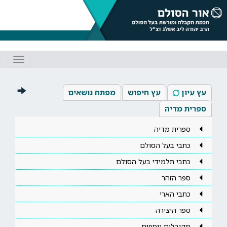
Toggle
gation
עץ עיון
עץ חיפוש
מפתח נושאים
ספרית מדיה
ספרית מדיה
כתבי בעל הסולם
כתבי תלמידי בעל הסולם
ספר הזהר
כתבי הארי
ספר היצירה
מקובלים נוספים