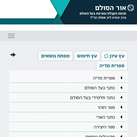
Toggle
gation
עץ עיון
עץ חיפוש
מפתח נושאים
ספרית מדיה
ספרית מדיה
כתבי בעל הסולם
כתבי תלמידי בעל הסולם
ספר הזהר
כתבי הארי
ספר היצירה
מקובלים נוספים