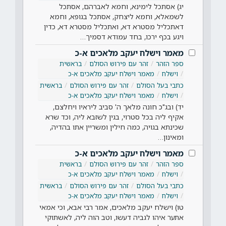
יג) אסתכל לימינא, וחמא לאברהם, אסתכל
לשמאלא, וחמא ליצחק, אסתכל בגופא, וחמא
דאתכליל מסטרא דא, ואתכליל מסטרא דא, כדין
ויגע בכף ירכו, בחד עמודא דסמיך…
מאמר וישלח יעקב מלאכים א-כ
ספר הזהר
זהר עם פירוש הסולם
בראשית
וישלח
מאמר וישלח יעקב מלאכים א-כ
כתבי בעל הסולם
זהר עם פירוש הסולם
בראשית
וישלח
מאמר וישלח יעקב מלאכים א-כ
יד) ובג"כ חונה מלאך ה' סביב ליראיו ויחלצם,
אקיף ליה בכל סטרוי, בגין לשזבא ליה, וכד שרא
שכינתא בגויה, כמה חילין ומשריין אתו בהדיה,
ומאינון…
מאמר וישלח יעקב מלאכים א-כ
ספר הזהר
זהר עם פירוש הסולם
בראשית
וישלח
מאמר וישלח יעקב מלאכים א-כ
כתבי בעל הסולם
זהר עם פירוש הסולם
בראשית
וישלח
מאמר וישלח יעקב מלאכים א-כ
טו) וישלח יעקב מלאכים, אמר רבי אבא, וכי אמאי
אתער איהו לגביה דעשו, וטב הוה ליה, לאשתוקי