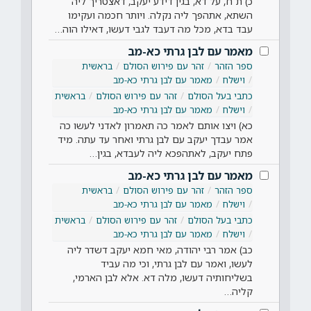
כ) ת"ח, על דא, בגין דידע יעקב, דאצטריך ליה
השתא, אתהפך ליה נקלה. ויותר חכמה ועקימו
עבד בדא, מכל מה דעבד לגבי דעשו, דאילו הוה…
מאמר עם לבן גרתי כא-מב
ספר הזהר
זהר עם פירוש הסולם
בראשית
וישלח
מאמר עם לבן גרתי כא-מב
כתבי בעל הסולם
זהר עם פירוש הסולם
בראשית
וישלח
מאמר עם לבן גרתי כא-מב
כא) ויצו אותם לאמר כה תאמרון לאדני לעשו כה
אמר עבדך יעקב עם לבן גרתי ואחר עד עתה. מיד
פתח יעקב, לאתהפכא ליה לעבדא, בגין…
מאמר עם לבן גרתי כא-מב
ספר הזהר
זהר עם פירוש הסולם
בראשית
וישלח
מאמר עם לבן גרתי כא-מב
כתבי בעל הסולם
זהר עם פירוש הסולם
בראשית
וישלח
מאמר עם לבן גרתי כא-מב
כב) אמר רבי יהודה, מאי חמא יעקב דשדר ליה
לעשו, ואמר עם לבן גרתי, וכי מה עביד
בשליחותיה דעשו, מלה דא. אלא לבן הארמי,
קליה…