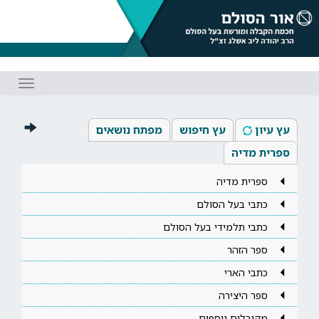
Toggle
gation
עץ עיון
עץ חיפוש
מפתח נושאים
ספרית מדיה
ספרית מדיה
כתבי בעל הסולם
כתבי תלמידי בעל הסולם
ספר הזהר
כתבי הארי
ספר היצירה
מקובלים נוספים