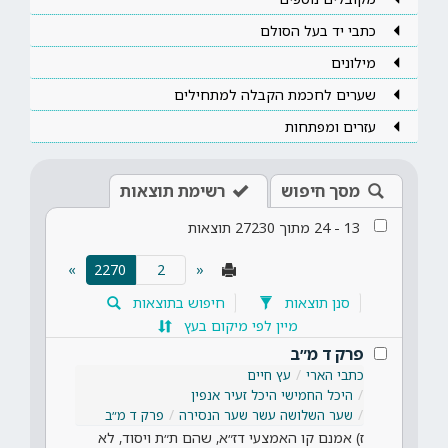
כתבי יד בעל הסולם
מילונים
שערים לחכמת הקבלה למתחילים
עזרים ומפתחות
מסך חיפוש
רשימת תוצאות
13
-
24
מתוך
27230
תוצאות
»
2270
«
(current)
סנן תוצאות
חיפוש בתוצאות
מיין לפי מיקום בעץ
פרק ד מ״ב
כתבי הארי
עץ חיים
היכל החמישי היכל זעיר אנפין
שער השלושה עשר שער הנסירה
פרק ד מ״ב
ז) אמנם קו האמצעי דז״א, שהם ת״ת ויסוד, לא