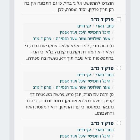
הוצרכו להתפשט אל ג׳ בחי׳, כי גם התבונה אין בה
רק תרין פרקין, יסוד ועטרה, לכן…
פרק ד מ״ב
כתבי הארי
עץ חיים
היכל החמישי היכל זעיר אנפין
שער השלושה עשר שער הנסירה
פרק ד מ״ב
ח) ובזה תבין, למה אמא עלאה אתקריאת מדה, כי
הלא היא המודדת וקוצבת קצבה בז"א, כי הנה
בהתפשטות פ״א שבה תוך ז״א, נעשה בה ספירה…
פרק ד מ״ב
כתבי הארי
עץ חיים
היכל החמישי היכל זעיר אנפין
שער השלושה עשר שער הנסירה
פרק ד מ״ב
ט) והנה עם הנ״ל, יובן מ״ש פרשה משפטים דף
קכ״ב, רישא דמלכא אתתקן בחסד וגבורה, כי כבר
נתבאר במקומו, כי ענין התיקון, הוא המעטת האור
והתעבותו,…
פרק ד מ״ב
כתבי הארי
עץ חיים
היכל החמישי היכל זעיר אנפין