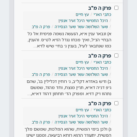
פרק ה מ"ב
כתבי הארי
עץ חיים
היכל החמישי היכל זעיר אנפין
שער השלושה עשר שער הנסירה
פרק ה מ"ב
א) ונבאר ענין א״א, הנעשה נשמה פנימית אל כל
הבחי׳ הנ״ל, ואיך מכחו נגדל הז״א לט׳׳ס. והענין,
כמו שנתבאר לעיל, בענין ג׳ בחי׳ שיש לז״א…
פרק ה מ"ב
כתבי הארי
עץ חיים
היכל החמישי היכל זעיר אנפין
שער השלושה עשר שער הנסירה
פרק ה מ"ב
ב) וז״ש באדרא דקל״ב, ג׳ רוחין דכלילין בג', שהם
ג״פ דנ״ה דא״א, תרין מנצח, וחד מהוד, שמשם
נתהוו ו״ק דז״א. ומפרק הד׳ תחתון דהוד דא״א,…
פרק ה מ"ב
כתבי הארי
עץ חיים
היכל החמישי היכל זעיר אנפין
שער השלושה עשר שער הנסירה
פרק ה מ"ב
ג) ולכן בימי המשיח, שהוא המלכות, שמשם מלך
המשיח, יתעורר ההוא רוחא רביעאה, וממנו ישיגו