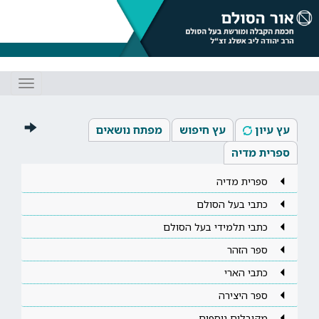
Toggle
gation
עץ עיון
עץ חיפוש
מפתח נושאים
ספרית מדיה
ספרית מדיה
כתבי בעל הסולם
כתבי תלמידי בעל הסולם
ספר הזהר
כתבי הארי
ספר היצירה
מקובלים נוספים