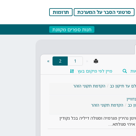
סרטוני הסבר על המערכת
תרומות
חנות ספרים מקוונת
(current)
»
2
«
ות
מיין לפי מיקום בעץ
ם עד תיקון כב
הקדמת תקוני הזהר
וויין
ן כב
הקדמת תקוני הזהר
ינון נהירין מגרמיה וסגולה דיליה בכל נקודין
איהי סגולתא.…