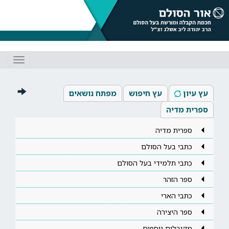
Toggle
gation
עץ עיון
עץ חיפוש
מפתח נושאים
ספרית מדיה
ספרית מדיה
כתבי בעל הסולם
כתבי תלמידי בעל הסולם
ספר הזהר
כתבי הארי
ספר היצירה
מקובלים נוספים