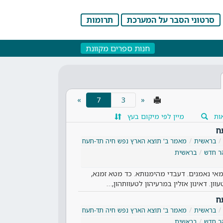
סרטוני הסבר על המערכת
תרומות
חנות ספרים מקוונת
(current)
»
7
«
ות
מיין לפי מיקום בעץ
ח
בראשית
מאמר ב' תוצא הארץ נפש חיה תד-תעח
ר חדש
בראשית
 מאי נאמנים. דעבדי מהימנותא. כד מטא זמנא,
וון. דאינון אזלין במרעיהון לטעוותהון,…
ח
בראשית
מאמר ב' תוצא הארץ נפש חיה תד-תעח
ר חדש
בראשית