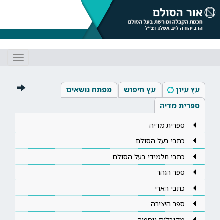
Toggle
gation
עץ עיון
עץ חיפוש
מפתח נושאים
ספרית מדיה
ספרית מדיה
כתבי בעל הסולם
כתבי תלמידי בעל הסולם
ספר הזהר
כתבי הארי
ספר היצירה
מקובלים נוספים