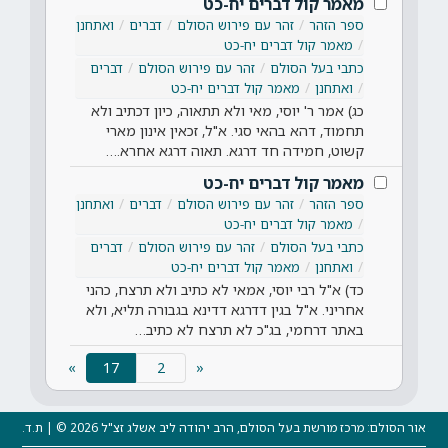
מאמר קול דברים יח-כט
ספר הזהר
זהר עם פירוש הסולם
דברים
ואתחנן
מאמר קול דברים יח-כט
כתבי בעל הסולם
זהר עם פירוש הסולם
דברים
ואתחנן
מאמר קול דברים יח-כט
כג) אמר ר' יוסי, מאי ולא תתאוה, כיון דכתיב ולא
תחמוד, דהא בהאי סגי. א"ל, זכאין אינון מארי
קשוט, חמידה חד דרגא. תאוה דרגא אחרא.…
מאמר קול דברים יח-כט
ספר הזהר
זהר עם פירוש הסולם
דברים
ואתחנן
מאמר קול דברים יח-כט
כתבי בעל הסולם
זהר עם פירוש הסולם
דברים
ואתחנן
מאמר קול דברים יח-כט
כד) א"ל רבי יוסי, אמאי לא כתיב ולא תרצח, כהני
אחריני. א"ל בגין דדרגא דדינא בגבורה תליא, ולא
באתר דרחמי, בג"כ לא תרצח לא כתיב…
(current)
»
17
«
אור הסולם: מרכז מורשת בעל הסולם, הרב יהודה ליב אשלג זצ"ל 2026 © | ת.ד.