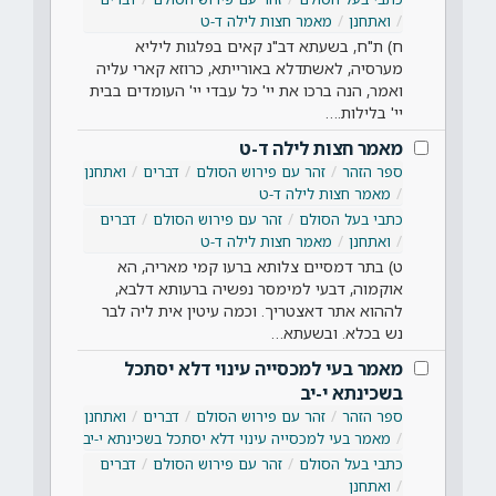
ואתחנן
מאמר חצות לילה ד-ט
ח) ת"ח, בשעתא דב"נ קאים בפלגות ליליא
מערסיה, לאשתדלא באורייתא, כרוזא קארי עליה
ואמר, הנה ברכו את יי' כל עבדי יי' העומדים בבית
יי' בלילות.…
מאמר חצות לילה ד-ט
ספר הזהר
זהר עם פירוש הסולם
דברים
ואתחנן
מאמר חצות לילה ד-ט
כתבי בעל הסולם
זהר עם פירוש הסולם
דברים
ואתחנן
מאמר חצות לילה ד-ט
ט) בתר דמסיים צלותא ברעו קמי מאריה, הא
אוקמוה, דבעי למימסר נפשיה ברעותא דלבא,
לההוא אתר דאצטריך. וכמה עיטין אית ליה לבר
נש בכלא. ובשעתא…
מאמר בעי למכסייה עינוי דלא יסתכל
בשכינתא י-יב
ספר הזהר
זהר עם פירוש הסולם
דברים
ואתחנן
מאמר בעי למכסייה עינוי דלא יסתכל בשכינתא י-יב
כתבי בעל הסולם
זהר עם פירוש הסולם
דברים
ואתחנן