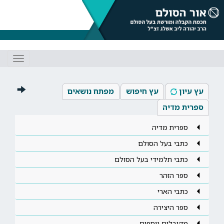
Toggle
gation
עץ עיון
עץ חיפוש
מפתח נושאים
ספרית מדיה
ספרית מדיה
כתבי בעל הסולם
כתבי תלמידי בעל הסולם
ספר הזהר
כתבי הארי
ספר היצירה
מקובלים נוספים