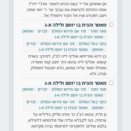
א) ואתחנן אל יי' בעת ההיא לאמר. אדנ"י ידו"ד
אתה החלות להראות את עבדך וגו'. ר' יוסי פתח,
ויסב חזקיהו פניו אל הקיר ויתפלל אל…
מאמר והגית בו יומם ולילה א-ג
ספר הזהר
זהר עם פירוש הסולם
דברים
ואתחנן
מאמר והגית בו יומם ולילה א-ג
כתבי בעל הסולם
זהר עם פירוש הסולם
דברים
ואתחנן
מאמר והגית בו יומם ולילה א-ג
ב) דהא אורייתא אוליף ליה לב"נ, למיהך בארח
קשוט. אוליף ליה עיטא היך יתוב קמי מאריה.
ואפילו יתגזר עליה מותא, כלא יתבטל ויסתלק
מניה, ולא…
מאמר והגית בו יומם ולילה א-ג
ספר הזהר
זהר עם פירוש הסולם
דברים
ואתחנן
מאמר והגית בו יומם ולילה א-ג
כתבי בעל הסולם
זהר עם פירוש הסולם
דברים
ואתחנן
מאמר והגית בו יומם ולילה א-ג
ג) ת"ח, עיטא דב"נ כד איהו סליק בליליא על
ערסיה, בעי לקבלא עליה עול מלכותא דלעילא,
בלבא שלים. ולאקדמי למימסר גביה פקדונא