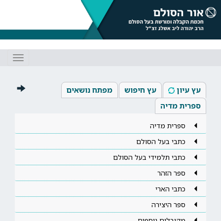
Toggle
gation
עץ עיון
עץ חיפוש
מפתח נושאים
ספרית מדיה
ספרית מדיה
כתבי בעל הסולם
כתבי תלמידי בעל הסולם
ספר הזהר
כתבי הארי
ספר היצירה
מקובלים נוספים