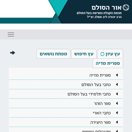
Toggle
gation
עץ עיון
עץ חיפוש
מפתח נושאים
ספרית מדיה
ספרית מדיה
כתבי בעל הסולם
כתבי תלמידי בעל הסולם
ספר הזהר
כתבי הארי
ספר היצירה
מקובלים נוספים