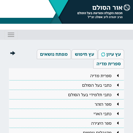
Toggle
gation
עץ עיון
עץ חיפוש
מפתח נושאים
ספרית מדיה
ספרית מדיה
כתבי בעל הסולם
כתבי תלמידי בעל הסולם
ספר הזהר
כתבי הארי
ספר היצירה
מקובלים נוספים