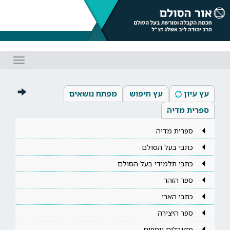
Toggle
gation
עץ עיון
עץ חיפוש
מפתח נושאים
ספרית מדיה
ספרית מדיה
כתבי בעל הסולם
כתבי תלמידי בעל הסולם
ספר הזהר
כתבי הארי
ספר היצירה
מקובלים נוספים