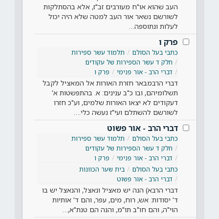
העב שהוא או"ח מעורבים זב"ז, אלא בהסתלקות
לשורשם נשאר אור העב למטה שלא היה יכול
לעלות ונתוספה…
פרק ו
כתבי בעל הסולם
תלמוד עשר ספירות
חלק ד עשר הספירות של עקודים
דברי הרב - אור פנימי
פרק ו
דברי הרבמבאר חזרת האורות אל המאציל לקבל
תשלומיהם, ובו כ"ב ענינים: א. בהתפשטות א'
דעקודים לא יצאו האורות שלמים, וע"כ חזרו
לשורשם להשתלם ועי"ז נעשה כלי.…
דברי הרב - אור פשוט
כתבי בעל הסולם
תלמוד עשר ספירות
חלק ד עשר הספירות של עקודים
דברי הרב - אור פנימי
פרק ו
כתבי בעל הסולם
בית שער הכוונות
דברי הרב - אור פשוט
דברי הרבא) הנה יש מאציל ונאצל, והנאצל יש בו
ד' יסודות: אש, רוח, מים, עפר, והם ד' אותיות
הוי"ה, והם חו"ב תו"מ, והנה הם טנת"א,…