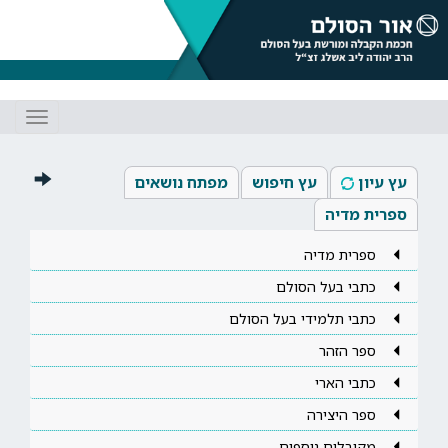
Toggle
gation
עץ עיון
עץ חיפוש
מפתח נושאים
ספרית מדיה
ספרית מדיה
כתבי בעל הסולם
כתבי תלמידי בעל הסולם
ספר הזהר
כתבי הארי
ספר היצירה
מקובלים נוספים