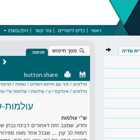
ראשי
כלים לימודיים
צור קשר
ENGLISH
מסך חיפוש
ית מדיה
×
תרומה
button.share
מילונים / זהר עם פירוש הסולם / שמות / תרומה
מילונים / אינדקס / ע / עולמות / עולמות ש"י עו
עולמות-ש
ש"י עולמות
ותדע, שמצב הזה דאחורים דבינה נבחן שבו 
רומזת לג' קוין. ... שבכל אחד מאה ספירו