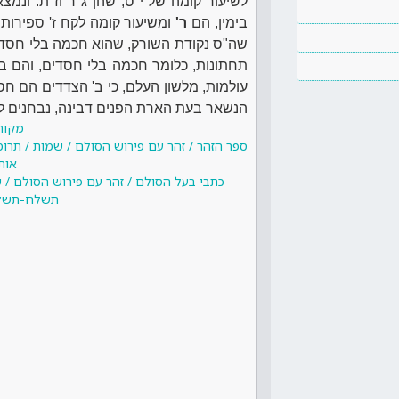
לשיעור קומה של י"ס, שהן ג"ר וז"ת. ונמצא
בימין, הם
ר'
ומשיעור קומה לקח ז' ספירות
שה"ס נקודת השורק, שהוא חכמה בלי חסדים
תחתונות, כלומר חכמה בלי חסדים, והם ב
עולמות, מלשון העלם, כי ב' הצדדים הם חס
הנשאר בעת הארת הפנים דבינה, נבחנים ל
מקור
ספר הזהר / זהר עם פירוש הסולם / שמות / תר
אות
כתבי בעל הסולם / זהר עם פירוש הסולם / 
תשלח-תשלט