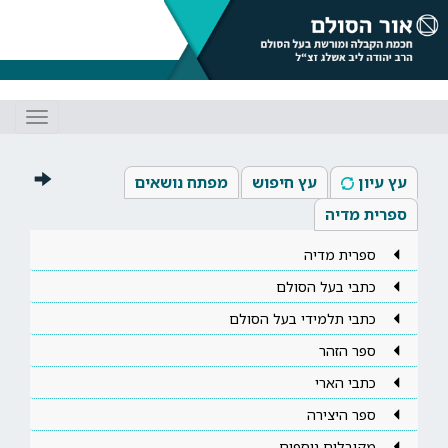
Toggle
gation
עץ עיון
עץ חיפוש
מפתח נושאים
ספרית מדיה
ספרית מדיה
כתבי בעל הסולם
כתבי תלמידי בעל הסולם
ספר הזהר
כתבי הארי
ספר היצירה
מקובלים נוספים