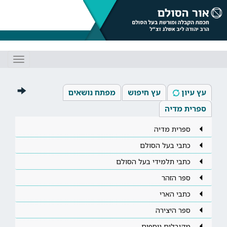
Toggle
gation
עץ עיון
עץ חיפוש
מפתח נושאים
ספרית מדיה
ספרית מדיה
כתבי בעל הסולם
כתבי תלמידי בעל הסולם
ספר הזהר
כתבי הארי
ספר היצירה
מקובלים נוספים